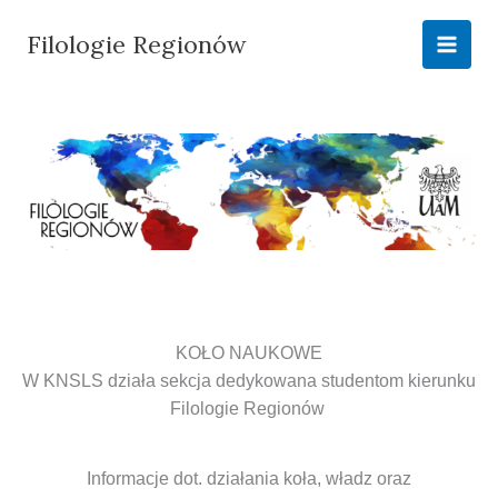
Przejdź
do
Filologie Regionów
treści
KOŁO NAUKOWE
W KNSLS działa sekcja dedykowana studentom kierunku
Filologie Regionów
Informacje dot. działania koła, władz oraz