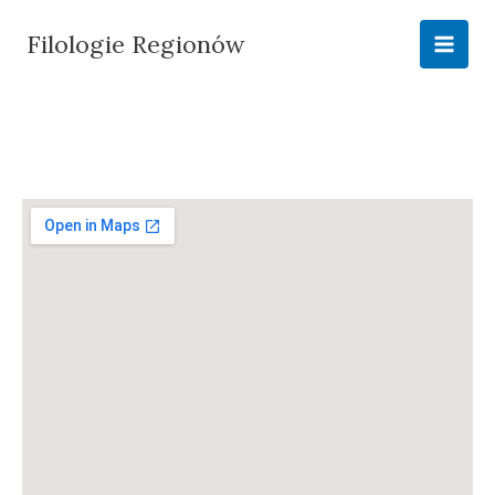
Przejdź
do
Filologie Regionów
treści