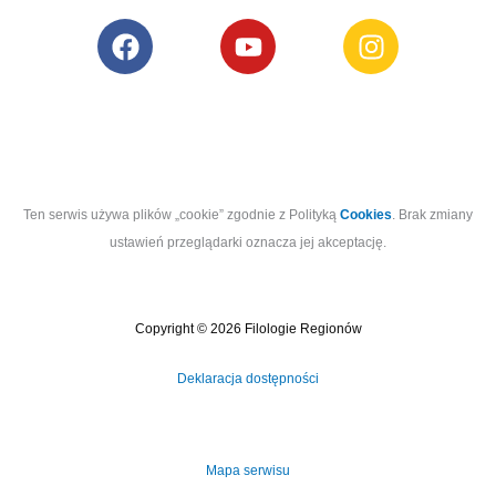
F
Y
I
a
o
n
c
u
s
e
t
t
b
u
a
o
b
g
o
e
r
Ten serwis używa plików „cookie” zgodnie z Polityką
k
Cookies
a
. Brak zmiany
ustawień przeglądarki oznacza jej akceptację.
m
Copyright © 2026 Filologie Regionów
Deklaracja dostępności
Mapa serwisu